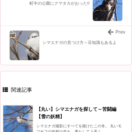
町中の公園にクマタカがおった!!
Prev
シマエナガの見つけ方～豆知識もあるよ
関連記事
【丸い】シマエナガを探して～苦闘編
【雪の妖精】
シマエナガ撮影にすべてを賭けたこの冬。 丸いモ
フモフの妖精の姿を、果たして上手く ...