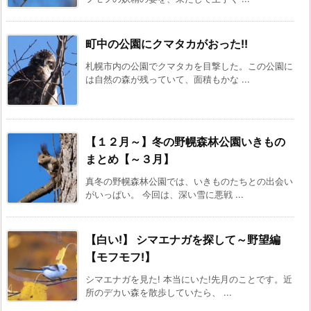
町中の公園にクマタカがおった!!
札幌市内の公園でクマタカを目撃した。この公園に
は自然の森が残っていて、面積もかな ...
【１２月～】冬の野幌森林公園いきもの
まとめ【～３月】
真冬の野幌森林公園では、いきものたちとの出会い
がいっぱい。 今回は、深い雪に悪戦 ...
【白い!】 シマエナガを探して～野望編
【モフモフ!】
シマエナガを見た! 本当にいた!先月のことです。近
所のデカい森を散歩していたら、 ...