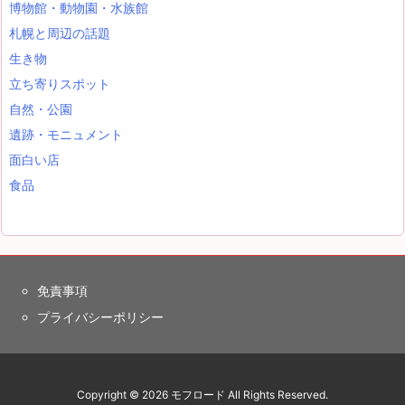
博物館・動物園・水族館
札幌と周辺の話題
生き物
立ち寄りスポット
自然・公園
遺跡・モニュメント
面白い店
食品
免責事項
プライバシーポリシー
Copyright ©
2026
モフロード
All Rights Reserved.