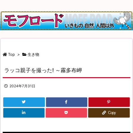
Top
>
生き物
ラッコ親子を撮った! ～霧多布岬
2024年7月31日
Copy